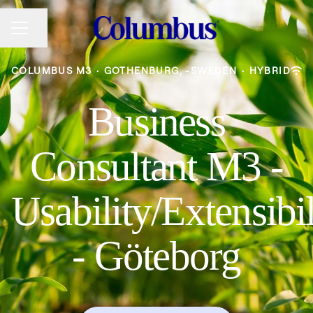
Share page
CAREER MENU
COLUMBUS M3
·
GOTHENBURG, -SWEDEN
·
HYBRID
Business
Consultant M3 -
Usability/Extensibil
- Göteborg