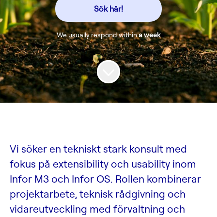
Sök här!
We usually respond within
a week
Vi söker en tekniskt stark konsult med
fokus på extensibility och usability inom
Infor M3 och Infor OS. Rollen kombinerar
projektarbete, teknisk rådgivning och
vidareutveckling med förvaltning och