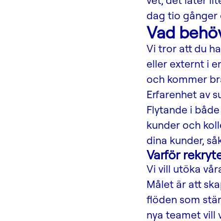
vet, det låter l
dag tio gånger 
Vad behöv
Vi tror att du 
eller externt i 
och kommer bra
Erfarenhet av s
Flytande i båd
kunder och koll
dina kunder, såk
Varför rekryte
Vi vill utöka v
Målet är att s
flöden som stär
nya teamet vill 