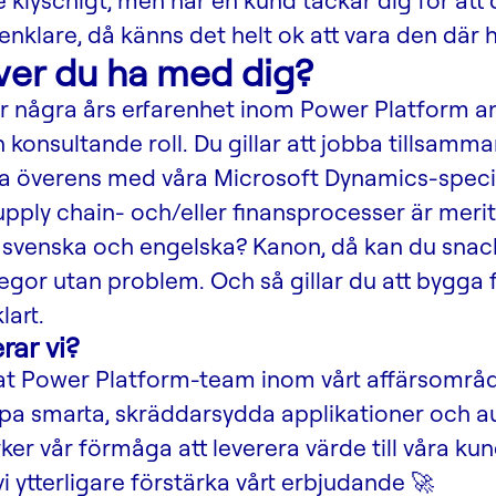
ite klyschigt, men när en kund tackar dig för att
enklare, då känns det helt ok att vara den där h
er du ha med dig?
har några års erfarenhet inom Power Platform a
en konsultande roll. Du gillar att jobba tillsam
 överens med våra Microsoft Dynamics-specia
upply chain- och/eller finansprocesser är meri
e svenska och engelska? Kanon, då kan du sn
egor utan problem. Och så gillar du att bygga
lart.
rar vi?
årat Power Platform-team inom vårt affärsomr
kapa smarta, skräddarsydda applikationer och 
ker vår förmåga att leverera värde till våra ku
vi ytterligare förstärka vårt erbjudande 🚀