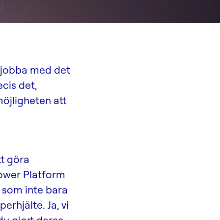
t jobba med det
cis det,
jligheten att
t göra
Power Platform
r som inte bara
erhjälte. Ja, vi