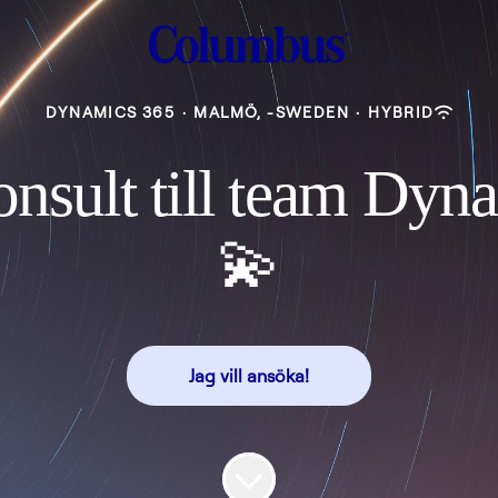
DYNAMICS 365
·
MALMÖ, -SWEDEN
·
HYBRID
nsult till team Dy
💫
Jag vill ansöka!