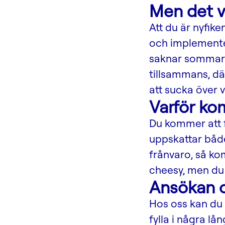
Men det v
Att du är nyfike
och implementer
saknar sommaren
tillsammans, dä
att sucka över 
Varför ko
Du kommer att 
uppskattar både
frånvaro, så kom
cheesy, men du 
Ansökan o
Hos oss kan du 
fylla i några l