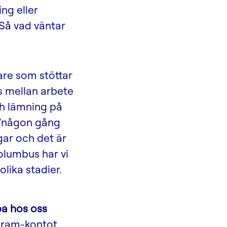
ng eller
 Så vad väntar
re som stöttar
s mellan arbete
och lämning på
m ”någon gång
gar och det är
olumbus har vi
olika stadier.
ba hos oss
gram-kontot
.