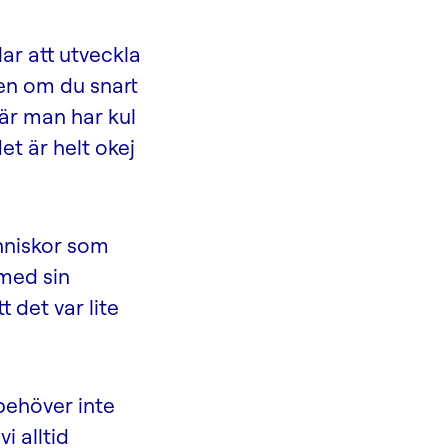
lar att utveckla
en om du snart
där man har kul
t är helt okej
nniskor som
 med sin
 det var lite
behöver inte
i alltid