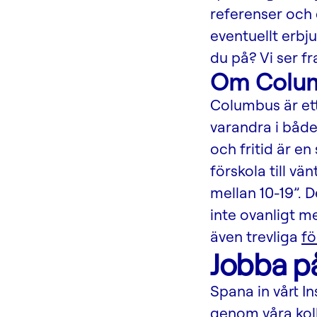
referenser och 
eventuellt erb
du på? Vi ser f
Om Colu
Columbus är et
varandra i båd
och fritid är en
förskola till v
mellan 10-19”. D
inte ovanligt m
även trevliga
f
Jobba p
Spana in vårt In
genom våra koll