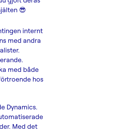
 du gjort deras
jälten 😎
ntingen internt
mans med andra
lister.
terande.
acka med både
 förtroende hos
åde Dynamics.
automatiserade
nder. Med det