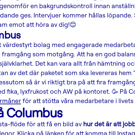
genomför en bakgrundskontroll innan anställni
judande ges.
Intervjuer kommer hållas löpande.
ram emot att höra av dig!😊
mbus
t värdestyrt bolag med engagerade medarbeta
e framgång som motgång. Att ha en god balan
 självklarhet. Det kan vara allt från hämtning 
äntan av det där paketet som ska levereras he
essutom så är vi riktigt bra på att fira framgån
ed fika, lyxfrukost och AW på kontoret. 🥳 På C
örmåner
för att stötta våra medarbetare i livets 
å Columbus
sta-flöde för att få en bild av
hur det är att job
egor. Klicka på länken för att komma till
Insta