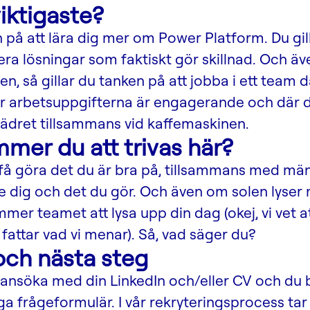
iktigaste?
n på att lära dig mer om Power Platform. Du gil
a lösningar som faktiskt gör skillnad. Och äv
, så gillar du tanken på att jobba i ett team 
r arbetsuppgifterna är engagerande och där de
vädret tillsammans vid kaffemaskinen.
mmer du att trivas här?
få göra det du är bra på, tillsammans med mä
 dig och det du gör. Och även om solen lyser
mer teamet att lysa upp din dag (okej, vi vet att
fattar vad vi menar). Så, vad säger du?
ch nästa steg
ansöka med din LinkedIn och/eller CV och du 
ånga frågeformulär.
I vår rekryteringsprocess tar v